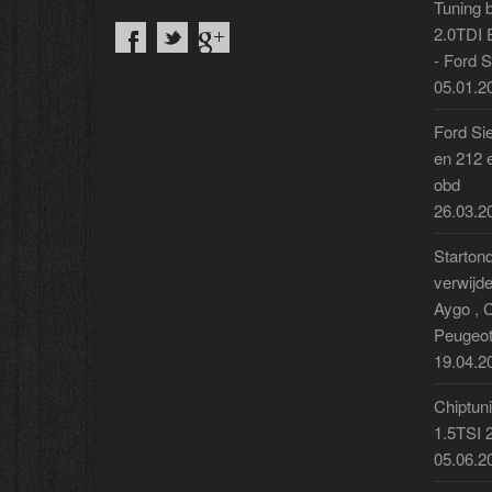
Tuning 
2.0TDI 
- Ford 
05.01.2
Ford Si
en 212 e
obd
26.03.2
Starton
verwijde
Aygo , 
Peugeot
19.04.2
Chiptun
1.5TSI 
05.06.2