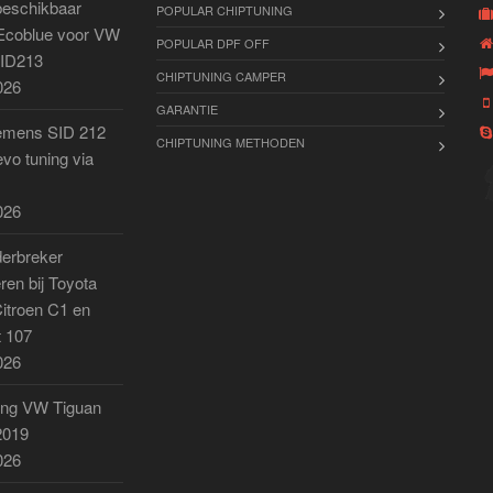
beschikbaar
POPULAR CHIPTUNING
Ecoblue voor VW
POPULAR DPF OFF
SID213
CHIPTUNING CAMPER
026
GARANTIE
emens SID 212
CHIPTUNING METHODEN
vo tuning via
026
derbreker
ren bij Toyota
Citroen C1 en
 107
026
ing VW Tiguan
2019
026