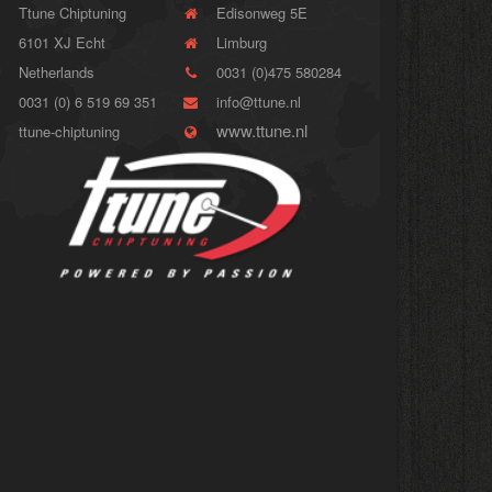
Ttune Chiptuning
Edisonweg 5E
6101 XJ Echt
Limburg
Netherlands
0031 (0)475 580284
0031 (0) 6 519 69 351
info@ttune.nl
www.ttune.nl
ttune-chiptuning